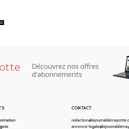
22
otte
Découvrez nos offres
d'abonnements
TS
CONTACT
nformation
redaction@lejournaldemayotte
giste
annonce-legale@lejournaldema