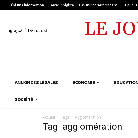
J’ai une information
Devenir pigiste
Devenir correspondant
Je publi
LE J
25.4
C
Dzaoudzi
ANNONCES LÉGALES
ECONOMIE
EDUCATIO
SOCIÉTÉ
Accueil
Tags
Agglomération
Tag: agglomération