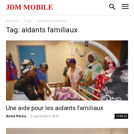
JDM MOBILE
Accueil
Tags
Aidants familiaux
Tag: aidants familiaux
Une aide pour les aidants familiaux
Anne Perzo
-
5 septembre 2019
139522