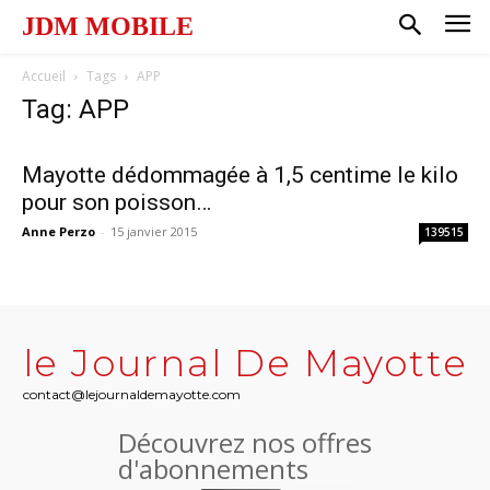
JDM MOBILE
Accueil
Tags
APP
Tag: APP
Mayotte dédommagée à 1,5 centime le kilo
pour son poisson…
Anne Perzo
-
15 janvier 2015
139515
le Journal De Mayotte
contact@lejournaldemayotte.com
Découvrez nos offres
d'abonnements