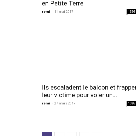
en Petite Terre
remi
-
11 mai 2017
1391
Ils escaladent le balcon et frappe
leur victime pour voler un...
remi
-
27 mars 2017
1395