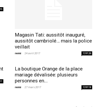
15
Magasin Tati: aussitôt inauguré,
aussitôt cambriolé… mais la police
veillait
remi
-
24 avril 2017
139126
nt
La boutique Orange de la place
mariage dévalisée: plusieurs
personnes en...
11
remi
-
27 mars 2017
139118