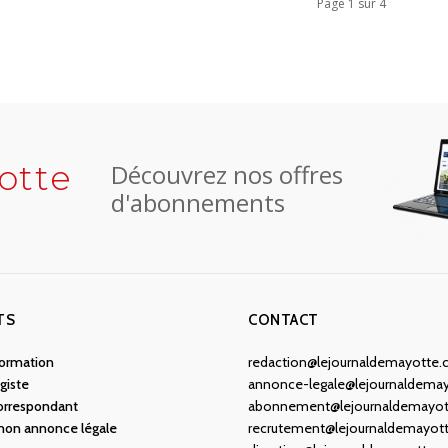
Page 1 sur 4
otte
Découvrez nos offres
d'abonnements
TS
CONTACT
nformation
redaction@lejournaldemayotte
giste
annonce-legale@lejournaldema
orrespondant
abonnement@lejournaldemayo
 mon annonce légale
recrutement@lejournaldemayot