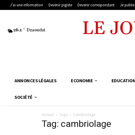
J’ai une information
Devenir pigiste
Devenir correspondant
Je publi
LE J
26.1
C
Dzaoudzi
ANNONCES LÉGALES
ECONOMIE
EDUCATIO
SOCIÉTÉ
Accueil
Tags
Cambriolage
Tag: cambriolage