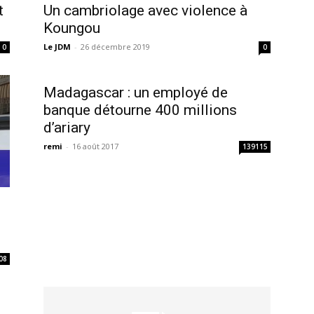
t
Un cambriolage avec violence à
Koungou
Le JDM
-
26 décembre 2019
0
0
Madagascar : un employé de
banque détourne 400 millions
d’ariary
remi
-
16 août 2017
139115
08