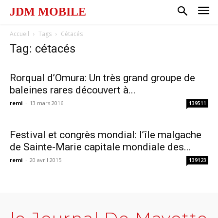
JDM MOBILE
Accueil
Tags
Cétacés
Tag: cétacés
Rorqual d’Omura: Un très grand groupe de
baleines rares découvert à...
remi
-
13 mars 2016
139511
Festival et congrès mondial: l’île malgache
de Sainte-Marie capitale mondiale des...
remi
-
20 avril 2015
139123