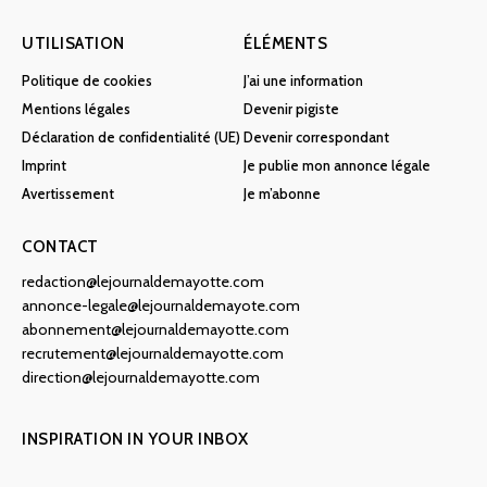
UTILISATION
ÉLÉMENTS
Politique de cookies
J’ai une information
Mentions légales
Devenir pigiste
Déclaration de confidentialité (UE)
Devenir correspondant
Imprint
Je publie mon annonce légale
Avertissement
Je m’abonne
CONTACT
redaction@lejournaldemayotte.com
annonce-legale@lejournaldemayote.com
abonnement@lejournaldemayotte.com
recrutement@lejournaldemayotte.com
direction@lejournaldemayotte.com
INSPIRATION IN YOUR INBOX