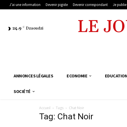
J’ai une information
Devenir pigiste
Devenir correspondant
Je publi
LE J
24.9
C
Dzaoudzi
ANNONCES LÉGALES
ECONOMIE
EDUCATIO
SOCIÉTÉ
Accueil
Tags
Chat Noir
Tag: Chat Noir