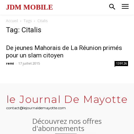
JDM MOBILE
Accueil
Tags
Citalis
Tag: Citalis
De jeunes Mahorais de La Réunion primés
pour un slam citoyen
remi
-
17 juillet 2015
139126
le Journal De Mayotte
contact@lejournaldemayotte.com
Découvrez nos offres
d'abonnements