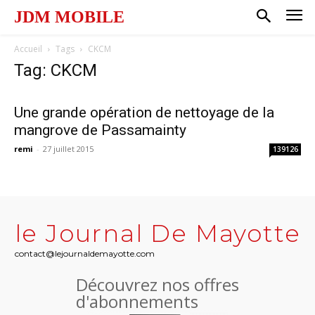
JDM MOBILE
Accueil
Tags
CKCM
Tag: CKCM
Une grande opération de nettoyage de la
mangrove de Passamainty
remi
-
27 juillet 2015
139126
le Journal De Mayotte
contact@lejournaldemayotte.com
Découvrez nos offres
d'abonnements