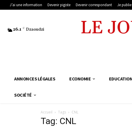
J’ai une information
Devenir pigiste
Devenir correspondant
Je publi
LE J
26.1
C
Dzaoudzi
ANNONCES LÉGALES
ECONOMIE
EDUCATIO
SOCIÉTÉ
Accueil
Tags
CNL
Tag: CNL