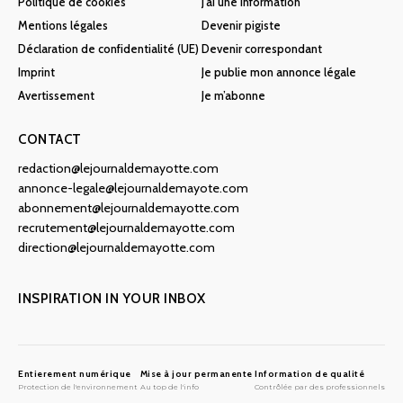
Politique de cookies
J’ai une information
Mentions légales
Devenir pigiste
Déclaration de confidentialité (UE)
Devenir correspondant
Imprint
Je publie mon annonce légale
Avertissement
Je m’abonne
CONTACT
redaction@lejournaldemayotte.com
annonce-legale@lejournaldemayote.com
abonnement@lejournaldemayotte.com
recrutement@lejournaldemayotte.com
direction@lejournaldemayotte.com
INSPIRATION IN YOUR INBOX
Entierement numérique
Mise à jour permanente
Information de qualité
Protection de l'environnement
Au top de l'info
Contrôlée par des professionnels