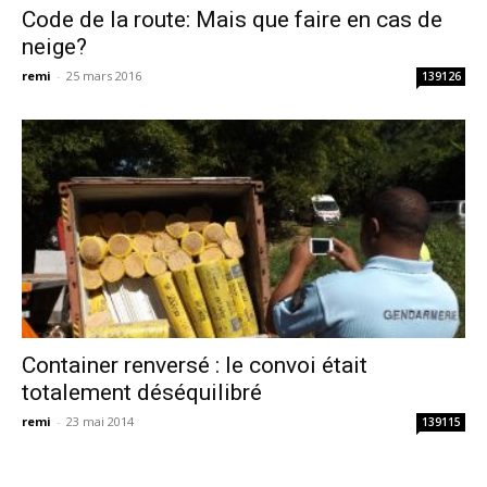
Code de la route: Mais que faire en cas de
neige?
remi
-
25 mars 2016
139126
Container renversé : le convoi était
totalement déséquilibré
remi
-
23 mai 2014
139115