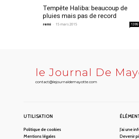
Tempête Haliba: beaucoup de
pluies mais pas de record
remi
-
15 mars 2015
1395
le Journal De May
contact@lejournaldemayotte.com
UTILISATION
ÉLÉMEN
Politique de cookies
J’ai une i
Mentions légales
Devenir pi