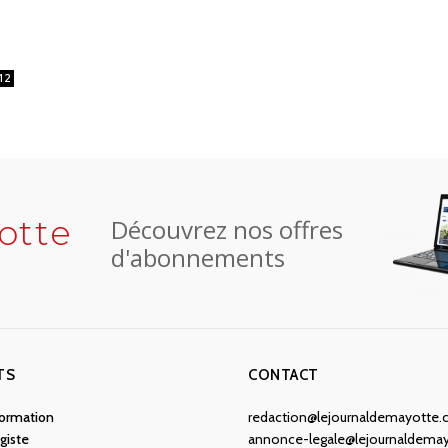
12
otte
Découvrez nos offres
d'abonnements
TS
CONTACT
nformation
redaction@lejournaldemayotte
giste
annonce-legale@lejournaldema