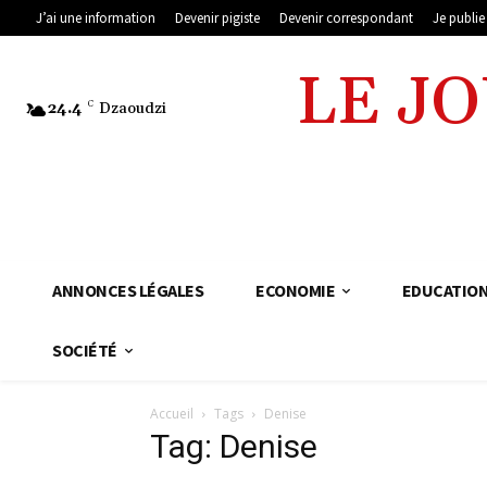
J’ai une information
Devenir pigiste
Devenir correspondant
Je publi
LE J
24.4
C
Dzaoudzi
ANNONCES LÉGALES
ECONOMIE
EDUCATIO
SOCIÉTÉ
Accueil
Tags
Denise
Tag: Denise