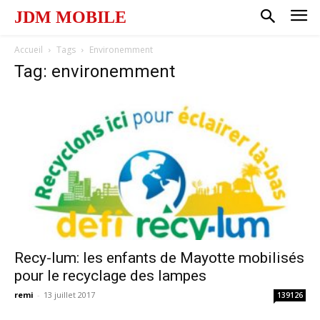
JDM MOBILE
Accueil
Tags
Environemment
Tag: environemment
Recy-lum: les enfants de Mayotte mobilisés
pour le recyclage des lampes
remi
-
13 juillet 2017
139126