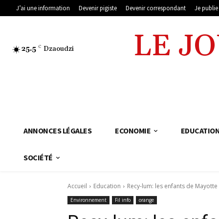
J’ai une information
Devenir pigiste
Devenir correspondant
Je publi
LE J
25.5
C
Dzaoudzi
ANNONCES LÉGALES
ECONOMIE
EDUCATIO
SOCIÉTÉ
Accueil
Education
Recy-lum: les enfants de Mayotte
Environnement
Fil info
orange