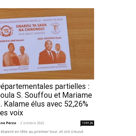
épartementales partielles :
oula S. Souffou et Mariame
. Kalame élus avec 52,26%
es voix
ne Perzo
-
2 octobre 2022
139126
s étaient en tête au premier tour, et ont creusé