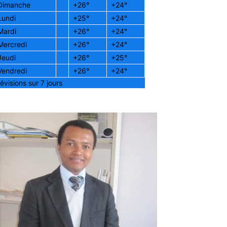
Dimanche
+
26°
+
24°
Lundi
+
25°
+
24°
Mardi
+
26°
+
24°
Mercredi
+
26°
+
24°
Jeudi
+
26°
+
25°
Vendredi
+
26°
+
24°
évisions sur 7 jours