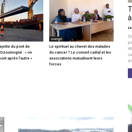
T
à
Le
Qu
orange
pa
ayotte du pont de
Le spirituel au chevet des malades
Ab
 Dzoumogné : « on
du cancer ? Le conseil cadial et les
ca
pont après l’autre »
associations mutualisent leurs
d'
forces