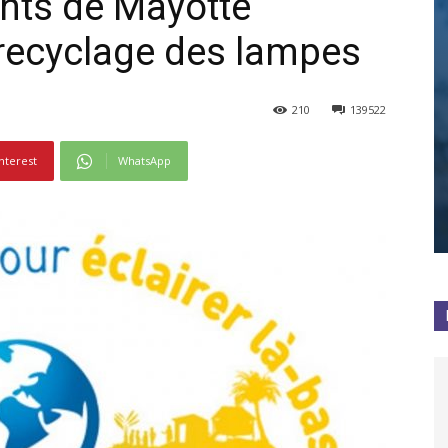
ants de Mayotte
 recyclage des lampes
210
139522
nterest
WhatsApp