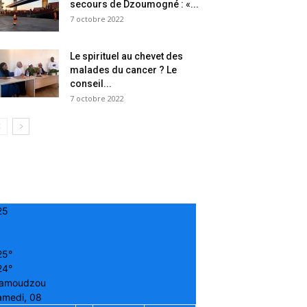
secours de Dzoumogné : «...
7 octobre 2022
Le spirituel au chevet des
malades du cancer ? Le
conseil...
7 octobre 2022
25
25°
24°
amoudzou
amedi, 08