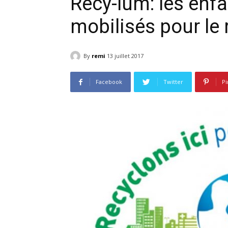
Recy-lum: les enf
mobilisés pour le
By
remi
13 juillet 2017
Facebook
Twitter
Pi