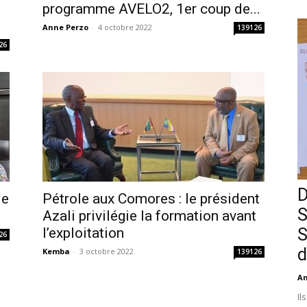
i
programme AVELO2, 1er coup de...
Anne Perzo
-
4 octobre 2022
139126
26
D
le
Pétrole aux Comores : le président
S
Azali privilégie la formation avant
S
l’exploitation
26
d
Kemba
-
3 octobre 2022
139126
An
Il