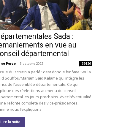
épartementales Sada :
emaniements en vue au
onseil départemental
ne Perzo
-
3 octobre 2022
139126
issue du scrutin a parlé : c’est donc le binôme Soula
ïd Souffou/Mariam Saïd Kalame qui intègre les
ncs de l’assemblée départementale. Ce qui
plique des réélections au menu du conseil
partemental les jours prochains. Avec l’éventualité
une refonte complète des vice-présidences,
mme nous l’expliquons
Lire la suite