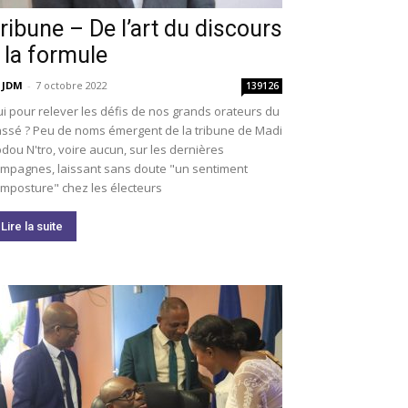
ribune – De l’art du discours
 la formule
 JDM
-
7 octobre 2022
139126
i pour relever les défis de nos grands orateurs du
ssé ? Peu de noms émergent de la tribune de Madi
dou N'tro, voire aucun, sur les dernières
mpagnes, laissant sans doute "un sentiment
imposture" chez les électeurs
Lire la suite