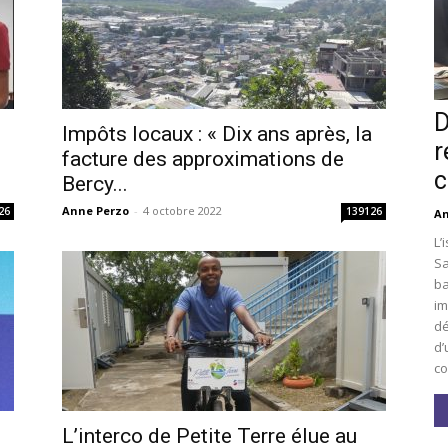
D
Impôts locaux : « Dix ans après, la
r
facture des approximations de
c
Bercy...
Anne Perzo
-
4 octobre 2022
26
139126
An
L’
Sa
ba
im
dé
d’
co
L’interco de Petite Terre élue au