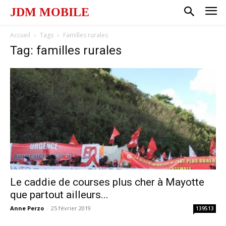
JDM MOBILE
Accueil
Tags
Familles rurales
Tag: familles rurales
Le caddie de courses plus cher à Mayotte
que partout ailleurs...
Anne Perzo
-
25 février 2019
139513