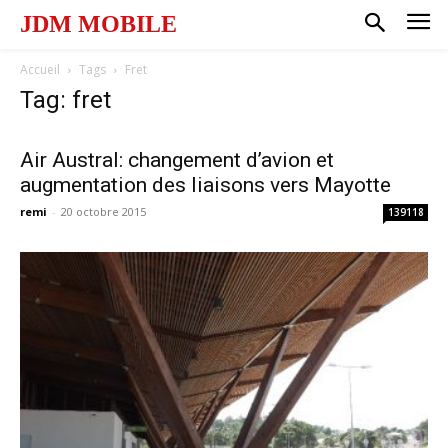
JDM MOBILE
Accueil
Tags
Fret
Tag: fret
Air Austral: changement d’avion et
augmentation des liaisons vers Mayotte
remi
-
20 octobre 2015
139118