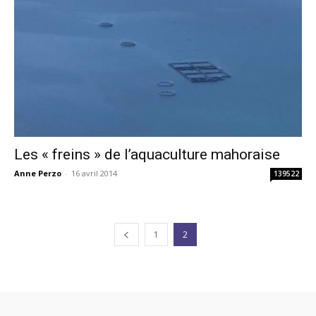
Les « freins » de l’aquaculture mahoraise
Anne Perzo
-
16 avril 2014
139522
1
2