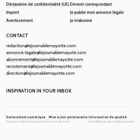
Déclaration de confidentialité (UE)
Devenir correspondant
Imprint
Je publie mon annonce légale
Avertissement
Je m’abonne
CONTACT
redaction@lejournaldemayotte.com
annonce-legale@lejournaldemayote.com
abonnement@lejournaldemayotte.com
recrutement@lejournaldemayotte.com
direction@lejournaldemayotte.com
INSPIRATION IN YOUR INBOX
Entierement numérique
Mise à jour permanente
Information de qualité
Protection de l'environnement
Au top de l'info
Contrôlée par des professionnels