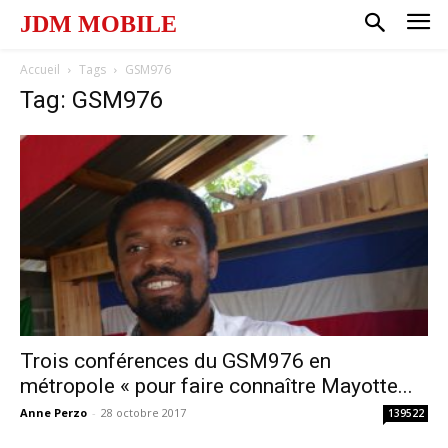
JDM MOBILE
Accueil
Tags
GSM976
Tag: GSM976
Trois conférences du GSM976 en
métropole « pour faire connaître Mayotte...
Anne Perzo
-
28 octobre 2017
139522