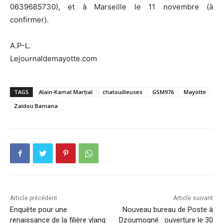
0639685730), et à Marseille le 11 novembre (à
confirmer).
A.P-L.
Lejournaldemayotte.com
TAGS
Alain-Kamal Martial
chatouilleuses
GSM976
Mayotte
Zaïdou Bamana
Article précédent
Article suivant
Enquête pour une
Nouveau bureau de Poste à
renaissance de la filière ylang
Dzoumogné : ouverture le 30