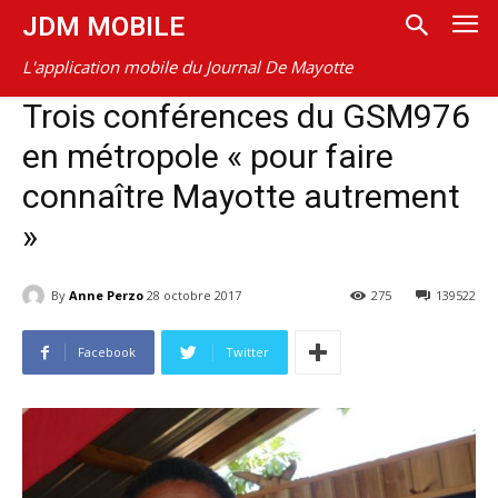
JDM MOBILE
L'application mobile du Journal De Mayotte
Trois conférences du GSM976
en métropole « pour faire
connaître Mayotte autrement
»
By
Anne Perzo
28 octobre 2017
275
139522
Facebook
Twitter