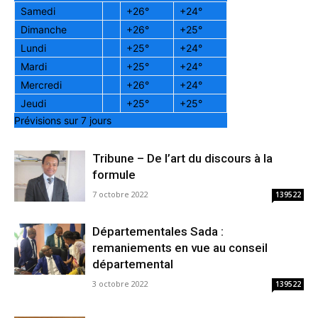
Samedi
+
26°
+
24°
Dimanche
+
26°
+
25°
Lundi
+
25°
+
24°
Mardi
+
25°
+
24°
Mercredi
+
26°
+
24°
Jeudi
+
25°
+
25°
Prévisions sur 7 jours
Tribune – De l’art du discours à la
formule
7 octobre 2022
139522
Départementales Sada :
remaniements en vue au conseil
départemental
3 octobre 2022
139522