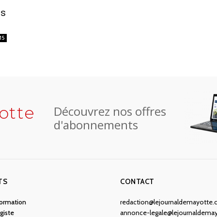
ts
15
otte
Découvrez nos offres
d'abonnements
TS
CONTACT
nformation
redaction@lejournaldemayotte
giste
annonce-legale@lejournaldema