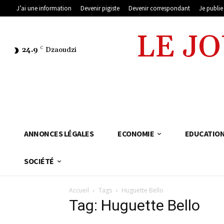
J’ai une information
Devenir pigiste
Devenir correspondant
Je publi
LE J
24.9
C
Dzaoudzi
ANNONCES LÉGALES
ECONOMIE
EDUCATIO
SOCIÉTÉ
Accueil
Tags
Huguette Bello
Tag: Huguette Bello