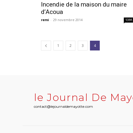
Incendie de la maison du maire
d’Acoua
remi
-
29 novembre 2014
1391
1
2
3
4
le Journal De May
contact@lejournaldemayotte.com