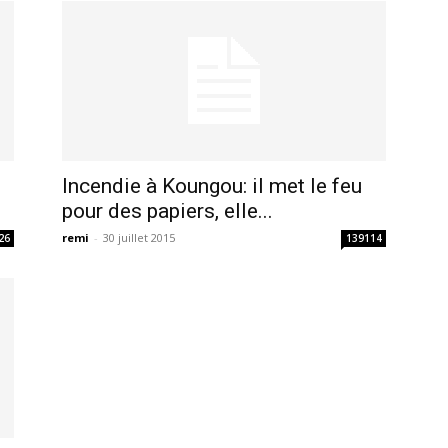
Incendie à Koungou: il met le feu
pour des papiers, elle...
remi
-
30 juillet 2015
26
139114