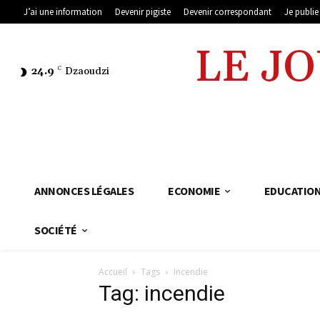
J’ai une information
Devenir pigiste
Devenir correspondant
Je publi
LE J
24.9
C
Dzaoudzi
ANNONCES LÉGALES
ECONOMIE
EDUCATIO
SOCIÉTÉ
Accueil
Tags
Incendie
Tag: incendie