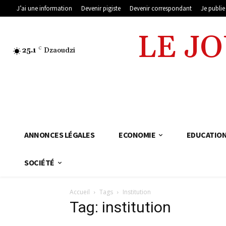
J’ai une information
Devenir pigiste
Devenir correspondant
Je publi
LE J
25.1
C
Dzaoudzi
ANNONCES LÉGALES
ECONOMIE
EDUCATIO
SOCIÉTÉ
Accueil
Tags
Institution
Tag: institution