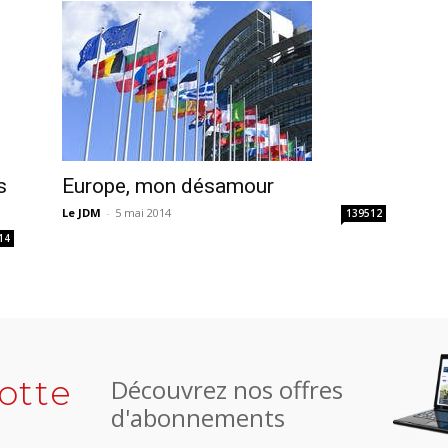
s
Europe, mon désamour
Le JDM
-
5 mai 2014
139512
14
otte
Découvrez nos offres
d'abonnements