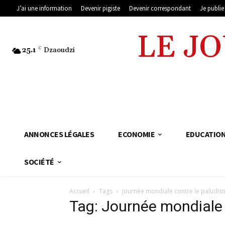
J’ai une information
Devenir pigiste
Devenir correspondant
Je publi
LE J
25.1
C
Dzaoudzi
ANNONCES LÉGALES
ECONOMIE
EDUCATIO
SOCIÉTÉ
Accueil
Tags
Journée mondiale contre le paludis
Tag: Journée mondiale 