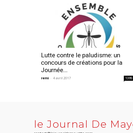
Lutte contre le paludisme: un
concours de créations pour la
Journée...
remi
-
4 avril 2017
1395
le Journal De May