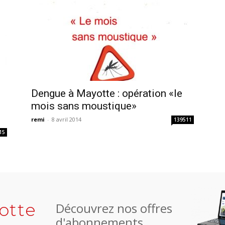
Dengue à Mayotte : opération «le
mois sans moustique»
remi
-
8 avril 2014
139511
15
otte
Découvrez nos offres
d'abonnements