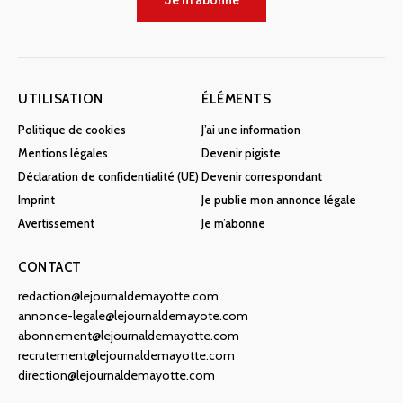
Je m'abonne
UTILISATION
ÉLÉMENTS
Politique de cookies
J’ai une information
Mentions légales
Devenir pigiste
Déclaration de confidentialité (UE)
Devenir correspondant
Imprint
Je publie mon annonce légale
Avertissement
Je m’abonne
CONTACT
redaction@lejournaldemayotte.com
annonce-legale@lejournaldemayote.com
abonnement@lejournaldemayotte.com
recrutement@lejournaldemayotte.com
direction@lejournaldemayotte.com