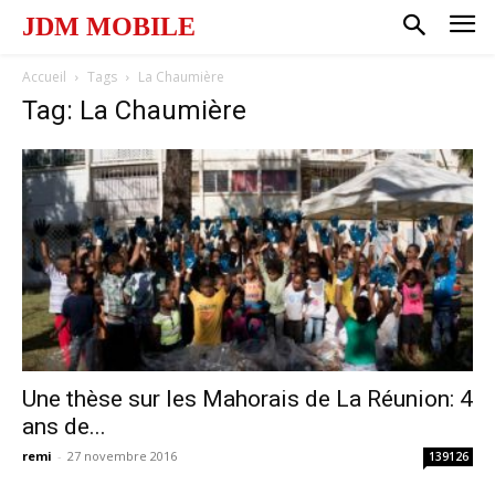
JDM MOBILE
Accueil
Tags
La Chaumière
Tag: La Chaumière
Une thèse sur les Mahorais de La Réunion: 4
ans de...
remi
-
27 novembre 2016
139126