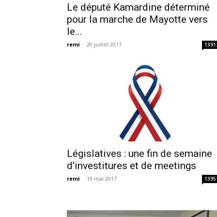
Le député Kamardine déterminé
pour la marche de Mayotte vers
le...
remi
-
20 juillet 2017
1391
Législatives : une fin de semaine
d’investitures et de meetings
remi
-
19 mai 2017
1395