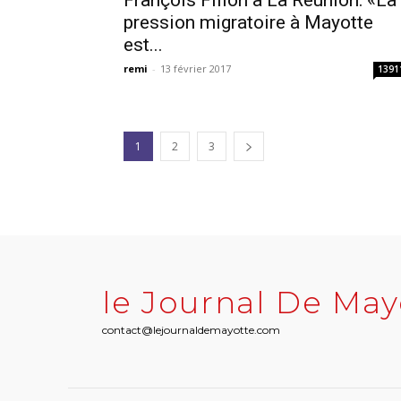
François Fillon à La Réunion: «La
pression migratoire à Mayotte
est...
remi
-
13 février 2017
1391
1
2
3
le Journal De May
contact@lejournaldemayotte.com