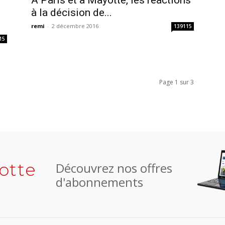
A Paris et à Mayotte, les réactions
à la décision de...
remi
-
2 décembre 2016
139115
15
Page 1 sur 3
otte
Découvrez nos offres
d'abonnements