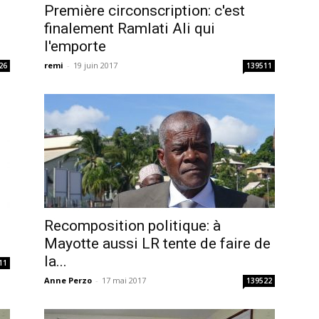
Première circonscription: c'est
finalement Ramlati Ali qui
l'emporte
remi
-
19 juin 2017
26
139511
Recomposition politique: à
Mayotte aussi LR tente de faire de
la...
11
Anne Perzo
-
17 mai 2017
139522