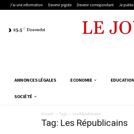
J’ai une information
Devenir pigiste
Devenir correspondant
Je publi
LE J
25.5
C
Dzaoudzi
ANNONCES LÉGALES
ECONOMIE
EDUCATIO
SOCIÉTÉ
Accueil
Tags
Les Républicains
Tag: Les Républicains