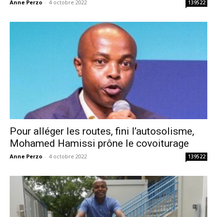
Anne Perzo
-
4 octobre 2022
139522
Pour alléger les routes, fini l’autosolisme,
Mohamed Hamissi prône le covoiturage
Anne Perzo
-
4 octobre 2022
139522