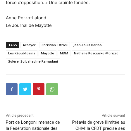
force d’opposition. » Une crainte fondée.
Anne Perzo-Lafond
Le Journal de Mayotte
TAGS
Accoyer
Christian Estrosi
Jean-Louis Borloo
Les Républicains
Mayotte
MDM
Nathalie Kosciusko-Morizet
Solère; Soibahadine Ramadani
Article précédent
Article suivant
Port de Longoni: menace de
Préavis de grève illimitée au
la Fédération nationale des
CHM: la CFDT précise ses