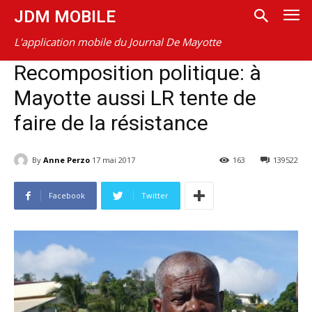
JDM MOBILE
L'application mobile du Journal De Mayotte
Recomposition politique: à
Mayotte aussi LR tente de
faire de la résistance
By
Anne Perzo
17 mai 2017
163
139522
Facebook
Twitter