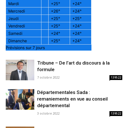
Mardi
+
25°
+
24°
Mercredi
+
26°
+
24°
Jeudi
+
25°
+
25°
Vendredi
+
25°
+
24°
Samedi
+
24°
+
24°
Dimanche
+
25°
+
24°
Prévisions sur 7 jours
Tribune – De l’art du discours à la
formule
7 octobre 2022
139522
Départementales Sada :
remaniements en vue au conseil
départemental
3 octobre 2022
139522