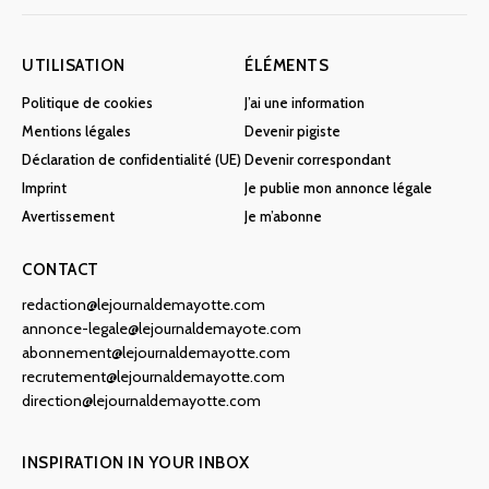
UTILISATION
ÉLÉMENTS
Politique de cookies
J’ai une information
Mentions légales
Devenir pigiste
Déclaration de confidentialité (UE)
Devenir correspondant
Imprint
Je publie mon annonce légale
Avertissement
Je m’abonne
CONTACT
redaction@lejournaldemayotte.com
annonce-legale@lejournaldemayote.com
abonnement@lejournaldemayotte.com
recrutement@lejournaldemayotte.com
direction@lejournaldemayotte.com
INSPIRATION IN YOUR INBOX