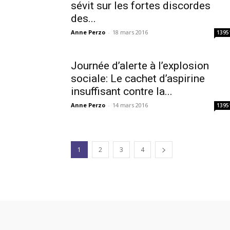
sévit sur les fortes discordes
des...
Anne Perzo
-
18 mars 2016
1395
Journée d’alerte à l’explosion
sociale: Le cachet d’aspirine
insuffisant contre la...
Anne Perzo
-
14 mars 2016
1395
1
2
3
4