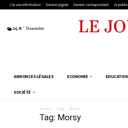
J’ai une information
Devenir pigiste
Devenir correspondant
Je publi
LE J
24.8
C
Dzaoudzi
ANNONCES LÉGALES
ECONOMIE
EDUCATIO
SOCIÉTÉ
Accueil
Tags
Morsy
Tag: Morsy