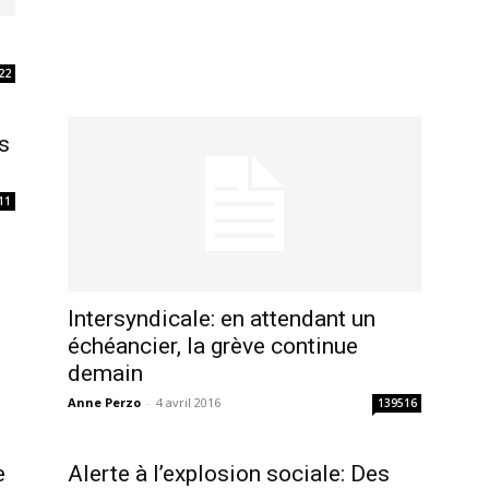
22
s
11
Intersyndicale: en attendant un
échéancier, la grève continue
demain
Anne Perzo
-
4 avril 2016
139516
e
Alerte à l’explosion sociale: Des