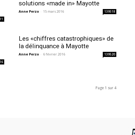
solutions «made in» Mayotte
Anne Perzo
-
15 mars 2016
139518
11
Les «chiffres catastrophiques» de
la délinquance à Mayotte
Anne Perzo
-
6 février 2016
139520
16
Page 1 sur 4