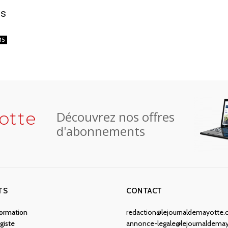
ts
15
otte
Découvrez nos offres
d'abonnements
TS
CONTACT
nformation
redaction@lejournaldemayotte
giste
annonce-legale@lejournaldema