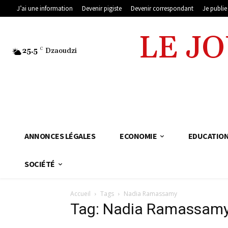
J’ai une information
Devenir pigiste
Devenir correspondant
Je publi
LE J
25.5
C
Dzaoudzi
ANNONCES LÉGALES
ECONOMIE
EDUCATIO
SOCIÉTÉ
Accueil
Tags
Nadia Ramassamy
Tag: Nadia Ramassam