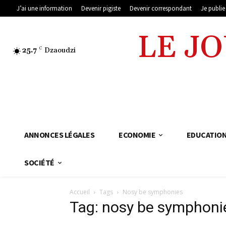
J’ai une information
Devenir pigiste
Devenir correspondant
Je publi
LE J
25.7
C
Dzaoudzi
ANNONCES LÉGALES
ECONOMIE
EDUCATIO
SOCIÉTÉ
Accueil
Tags
Nosy be symphonies
Tag: nosy be symphoni