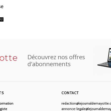
se
12
otte
Découvrez nos offres
d'abonnements
TS
CONTACT
nformation
redaction@lejournaldemayotte
giste
annonce-legale@lejournaldema