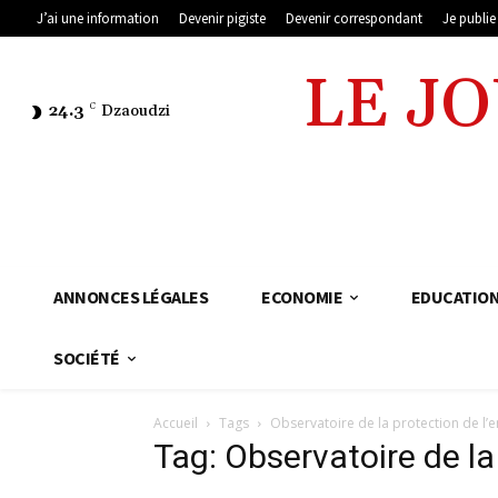
J’ai une information
Devenir pigiste
Devenir correspondant
Je publi
LE J
24.3
C
Dzaoudzi
ANNONCES LÉGALES
ECONOMIE
EDUCATIO
SOCIÉTÉ
Accueil
Tags
Observatoire de la protection de l’
Tag: Observatoire de la