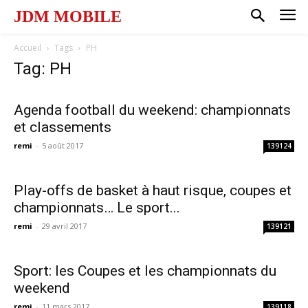
JDM MOBILE
Accueil
Tags
PH
Tag: PH
Agenda football du weekend: championnats
et classements
remi
-
5 août 2017
139124
Play-offs de basket à haut risque, coupes et
championnats… Le sport...
remi
-
29 avril 2017
139121
Sport: les Coupes et les championnats du
weekend
remi
-
11 mars 2017
139118