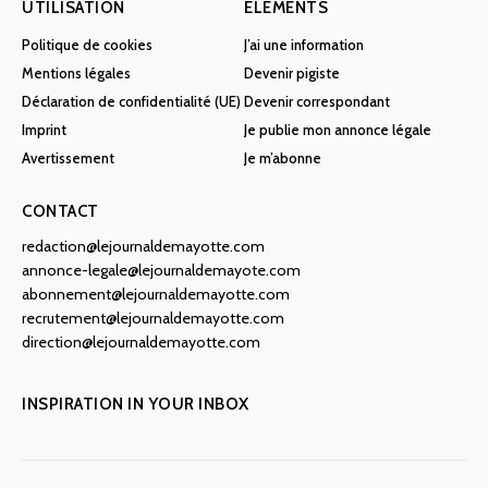
UTILISATION
ÉLÉMENTS
Politique de cookies
J’ai une information
Mentions légales
Devenir pigiste
Déclaration de confidentialité (UE)
Devenir correspondant
Imprint
Je publie mon annonce légale
Avertissement
Je m’abonne
CONTACT
redaction@lejournaldemayotte.com
annonce-legale@lejournaldemayote.com
abonnement@lejournaldemayotte.com
recrutement@lejournaldemayotte.com
direction@lejournaldemayotte.com
INSPIRATION IN YOUR INBOX