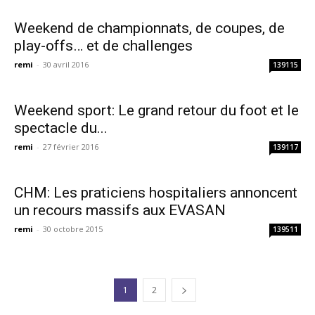
Weekend de championnats, de coupes, de
play-offs… et de challenges
remi
-
30 avril 2016
139115
Weekend sport: Le grand retour du foot et le
spectacle du...
remi
-
27 février 2016
139117
CHM: Les praticiens hospitaliers annoncent
un recours massifs aux EVASAN
remi
-
30 octobre 2015
139511
1
2