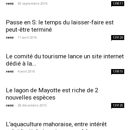
remi
-
30 septembre 2016
139511
Passe en S: le temps du laisser-faire est
peut-être terminé
remi
-
11 avril 2016
139120
Le comité du tourisme lance un site internet
dédié à la...
remi
-
4 avril 2016
139515
Le lagon de Mayotte est riche de 2
nouvelles espèces
remi
-
28 décembre 2015
139125
L’aquaculture mahoraise, entre intérêt