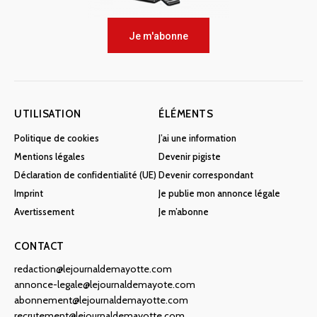
Je m'abonne
UTILISATION
ÉLÉMENTS
Politique de cookies
J’ai une information
Mentions légales
Devenir pigiste
Déclaration de confidentialité (UE)
Devenir correspondant
Imprint
Je publie mon annonce légale
Avertissement
Je m’abonne
CONTACT
redaction@lejournaldemayotte.com
annonce-legale@lejournaldemayote.com
abonnement@lejournaldemayotte.com
recrutement@lejournaldemayotte.com