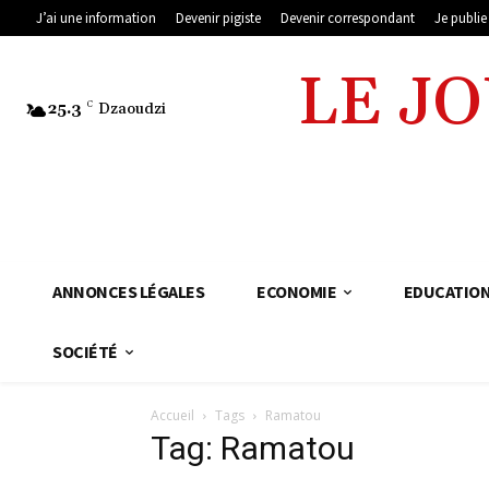
J’ai une information
Devenir pigiste
Devenir correspondant
Je publi
LE J
25.3
C
Dzaoudzi
ANNONCES LÉGALES
ECONOMIE
EDUCATIO
SOCIÉTÉ
Accueil
Tags
Ramatou
Tag: Ramatou