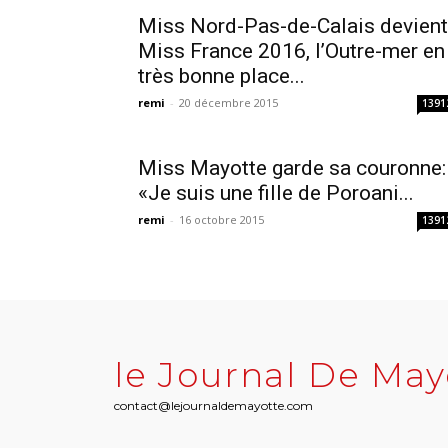
Miss Nord-Pas-de-Calais devient
Miss France 2016, l’Outre-mer en
très bonne place...
remi
-
20 décembre 2015
1391
Miss Mayotte garde sa couronne:
«Je suis une fille de Poroani...
remi
-
16 octobre 2015
1391
le Journal De May
contact@lejournaldemayotte.com