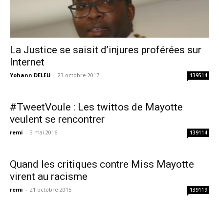
La Justice se saisit d’injures proférées sur
Internet
Yohann DELEU
-
23 octobre 2017
139514
#TweetVoule : Les twittos de Mayotte
veulent se rencontrer
remi
-
3 mai 2016
139114
Quand les critiques contre Miss Mayotte
virent au racisme
remi
-
21 octobre 2015
139119