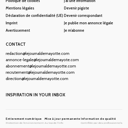
Politique de cookies
J’ai une information
Mentions légales
Devenir pigiste
Déclaration de confidentialité (UE)
Devenir correspondant
Imprint
Je publie mon annonce légale
Avertissement
Je m’abonne
CONTACT
redaction@lejournaldemayotte.com
annonce-legale@lejournaldemayote.com
abonnement@lejournaldemayotte.com
recrutement@lejournaldemayotte.com
direction@lejournaldemayotte.com
INSPIRATION IN YOUR INBOX
Entierement numérique
Mise à jour permanente
Information de qualité
Protection de l'environnement
Au top de l'info
Contrôlée par des professionnels