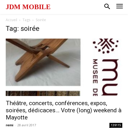
JDM MOBILE
Accueil
Tags
Soirée
Tag: soirée
Théâtre, concerts, conférences, expos,
soirées, dédicaces… Votre (long) weekend à
Mayotte
remi
-
28 avril 2017
139115