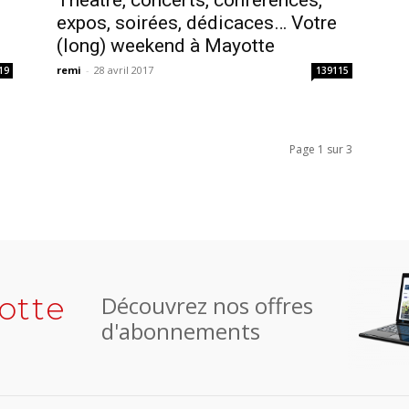
Théâtre, concerts, conférences,
expos, soirées, dédicaces… Votre
(long) weekend à Mayotte
remi
-
28 avril 2017
19
139115
Page 1 sur 3
otte
Découvrez nos offres
d'abonnements