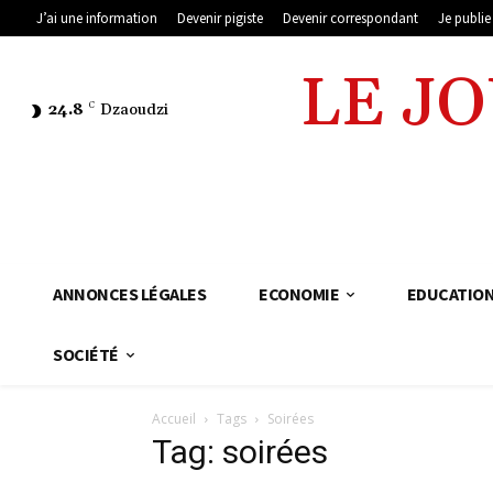
J’ai une information
Devenir pigiste
Devenir correspondant
Je publi
LE J
24.8
C
Dzaoudzi
ANNONCES LÉGALES
ECONOMIE
EDUCATIO
SOCIÉTÉ
Accueil
Tags
Soirées
Tag: soirées