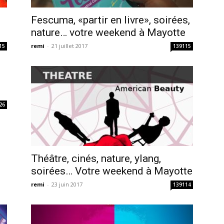
Fescuma, «partir en livre», soirées,
nature… votre weekend à Mayotte
remi
-
21 juillet 2017
15
139115
26
Théâtre, cinés, nature, ylang,
soirées… Votre weekend à Mayotte
remi
-
23 juin 2017
139114