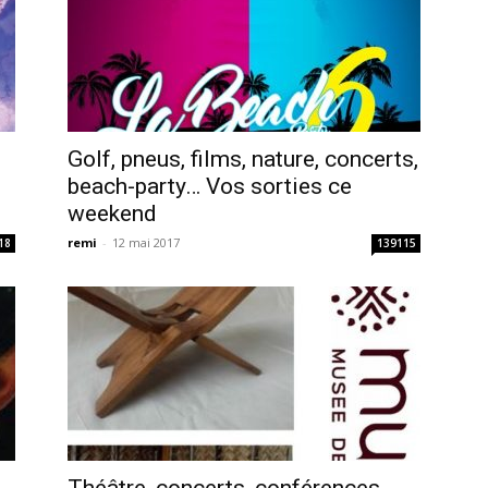
Golf, pneus, films, nature, concerts,
beach-party… Vos sorties ce
weekend
remi
-
12 mai 2017
18
139115