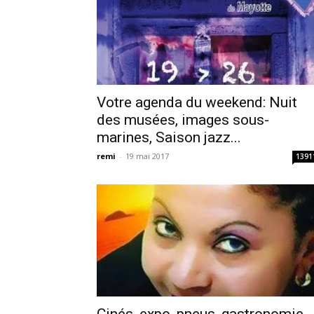
Votre agenda du weekend: Nuit
des musées, images sous-
marines, Saison jazz...
remi
-
19 mai 2017
1391