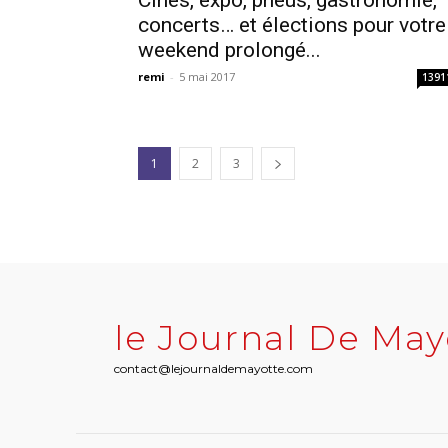
Cinés, expo, pneus, gastronomie,
concerts… et élections pour votre
weekend prolongé...
remi
-
5 mai 2017
1391
1
2
3
le Journal De May
contact@lejournaldemayotte.com