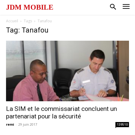
JDM MOBILE
Accueil
Tags
Tanafou
Tag: Tanafou
La SIM et le commissariat concluent un
partenariat pour la sécurité
remi
-
29 juin 2017
139510