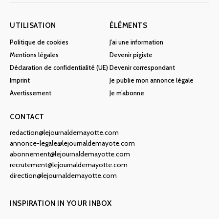
UTILISATION
ÉLÉMENTS
Politique de cookies
J’ai une information
Mentions légales
Devenir pigiste
Déclaration de confidentialité (UE)
Devenir correspondant
Imprint
Je publie mon annonce légale
Avertissement
Je m’abonne
CONTACT
redaction@lejournaldemayotte.com
annonce-legale@lejournaldemayote.com
abonnement@lejournaldemayotte.com
recrutement@lejournaldemayotte.com
direction@lejournaldemayotte.com
INSPIRATION IN YOUR INBOX