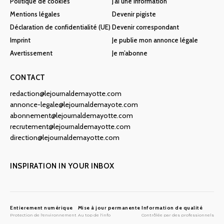
Politique de cookies
J’ai une information
Mentions légales
Devenir pigiste
Déclaration de confidentialité (UE)
Devenir correspondant
Imprint
Je publie mon annonce légale
Avertissement
Je m’abonne
CONTACT
redaction@lejournaldemayotte.com
annonce-legale@lejournaldemayote.com
abonnement@lejournaldemayotte.com
recrutement@lejournaldemayotte.com
direction@lejournaldemayotte.com
INSPIRATION IN YOUR INBOX
Entierement numérique
Mise à jour permanente
Information de qualité
Protection de l'environnement
Au top de l'info
Contrôlée par des professionnels