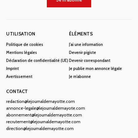
Je m'abonne
UTILISATION
ÉLÉMENTS
Politique de cookies
J’ai une information
Mentions légales
Devenir pigiste
Déclaration de confidentialité (UE)
Devenir correspondant
Imprint
Je publie mon annonce légale
Avertissement
Je m’abonne
CONTACT
redaction@lejournaldemayotte.com
annonce-legale@lejournaldemayote.com
abonnement@lejournaldemayotte.com
recrutement@lejournaldemayotte.com
direction@lejournaldemayotte.com