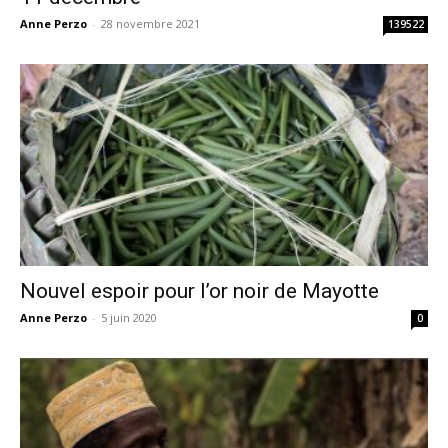
Anne Perzo
-
28 novembre 2021
139522
Nouvel espoir pour l’or noir de Mayotte
Anne Perzo
-
5 juin 2020
0