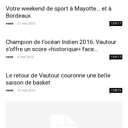
Votre weekend de sport à Mayotte… et à
Bordeaux
remi
-
21 mai 2016
139117
Champion de l’océan Indien 2016: Vautour
s’offre un score «historique» face...
remi
-
8 mai 2016
139117
Le retour de Vautour couronne une belle
saison de basket
remi
-
12 mai 2015
139515