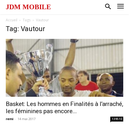
JDM MOBILE
Accueil
Tags
Vautour
Tag: Vautour
Basket: Les hommes en Finalités à l’arraché,
les féminines pas encore...
remi
-
14 mai 2017
139510