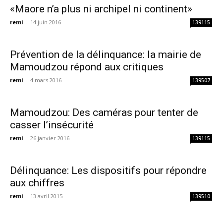
«Maore n’a plus ni archipel ni continent»
remi
-
14 juin 2016
139115
Prévention de la délinquance: la mairie de
Mamoudzou répond aux critiques
remi
-
4 mars 2016
139507
Mamoudzou: Des caméras pour tenter de
casser l’insécurité
remi
-
26 janvier 2016
139115
Délinquance: Les dispositifs pour répondre
aux chiffres
remi
-
13 avril 2015
139510