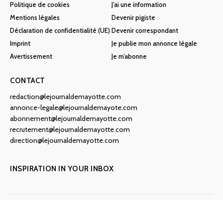
Politique de cookies
J’ai une information
Mentions légales
Devenir pigiste
Déclaration de confidentialité (UE)
Devenir correspondant
Imprint
Je publie mon annonce légale
Avertissement
Je m’abonne
CONTACT
redaction@lejournaldemayotte.com
annonce-legale@lejournaldemayote.com
abonnement@lejournaldemayotte.com
recrutement@lejournaldemayotte.com
direction@lejournaldemayotte.com
INSPIRATION IN YOUR INBOX
Entierement numérique
Mise à jour permanente
Information de qualité
Protection de l'environnement
Au top de l'info
Contrôlée par des professionnels