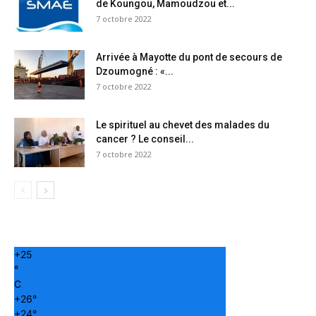
de Koungou, Mamoudzou et...
7 octobre 2022
Arrivée à Mayotte du pont de secours de
Dzoumogné : «...
7 octobre 2022
Le spirituel au chevet des malades du
cancer ? Le conseil...
7 octobre 2022
+
25
°
C
+
26°
+
24°