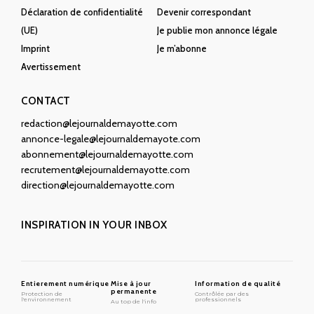
Déclaration de confidentialité
Devenir correspondant
(UE)
Je publie mon annonce légale
Imprint
Je m’abonne
Avertissement
CONTACT
redaction@lejournaldemayotte.com
annonce-legale@lejournaldemayote.com
abonnement@lejournaldemayotte.com
recrutement@lejournaldemayotte.com
direction@lejournaldemayotte.com
INSPIRATION IN YOUR INBOX
Entierement numérique
Mise à jour
Information de qualité
permanente
Protection de
Contrôlée par des
l'environnement
professionnels
Au top de l'info