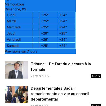
Mamoudzou
Dimanche, 09
Lundi
+
25°
+
24°
Mardi
+
25°
+
24°
Mercredi
+
25°
+
24°
Jeudi
+
26°
+
25°
Vendredi
+
26°
+
24°
Samedi
+
25°
+
24°
Prévisions sur 7 jours
Tribune – De l’art du discours à la
formule
7 octobre 2022
139522
Départementales Sada :
remaniements en vue au conseil
départemental
3 octobre 2022
139522