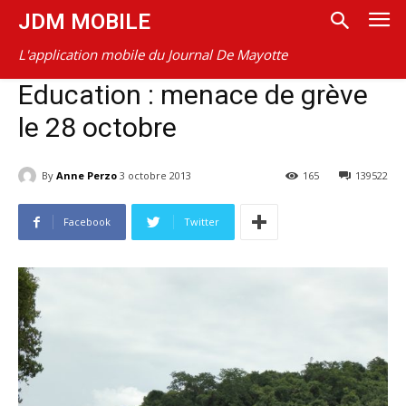
JDM MOBILE
L'application mobile du Journal De Mayotte
Education : menace de grève
le 28 octobre
By
Anne Perzo
3 octobre 2013
165
139522
Facebook
Twitter