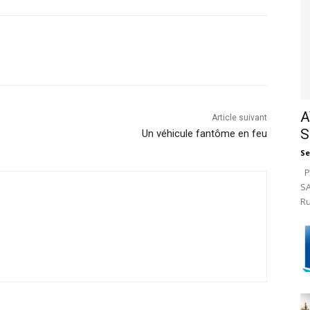
A
Article suivant
S
Un véhicule fantôme en feu
Se
Pa
SA
Ru