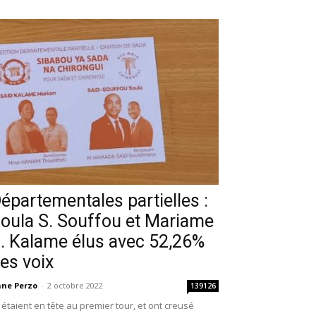
épartementales partielles :
oula S. Souffou et Mariame
. Kalame élus avec 52,26%
es voix
ne Perzo
-
2 octobre 2022
139126
s étaient en tête au premier tour, et ont creusé