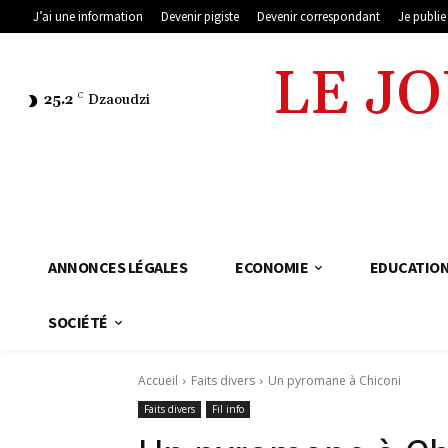
J’ai une information
Devenir pigiste
Devenir correspondant
Je publi
LE J
25.2
C
Dzaoudzi
ANNONCES LÉGALES
ECONOMIE
EDUCATIO
SOCIÉTÉ
Accueil
Faits divers
Un pyromane à Chiconi
Faits divers
Fil info