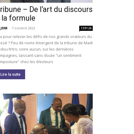
ribune – De l’art du discours
 la formule
 JDM
-
7 octobre 2022
139126
i pour relever les défis de nos grands orateurs du
ssé ? Peu de noms émergent de la tribune de Madi
dou N'tro, voire aucun, sur les dernières
mpagnes, laissant sans doute "un sentiment
imposture" chez les électeurs
Lire la suite