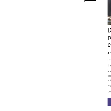
D
r
c
An
L’
Sa
ba
im
dé
d’
co