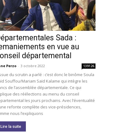
épartementales Sada :
emaniements en vue au
onseil départemental
ne Perzo
-
3 octobre 2022
139126
issue du scrutin a parlé : c’est donc le binôme Soula
ïd Souffou/Mariam Saïd Kalame qui intègre les
ncs de l’assemblée départementale. Ce qui
plique des réélections au menu du conseil
partemental les jours prochains. Avec l’éventualité
une refonte complète des vice-présidences,
mme nous l’expliquons
Lire la suite