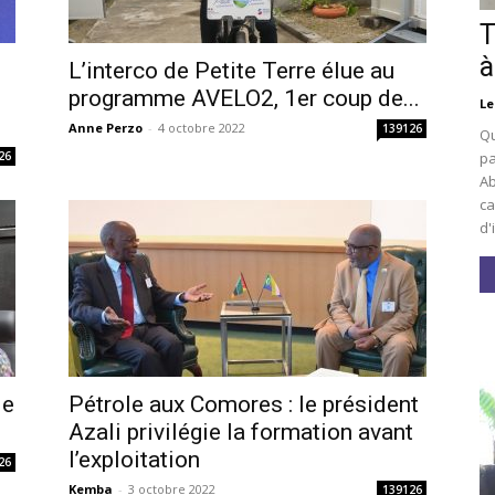
T
à
L’interco de Petite Terre élue au
i
programme AVELO2, 1er coup de...
Le
Anne Perzo
-
4 octobre 2022
139126
Qu
pa
26
Ab
ca
d'
le
Pétrole aux Comores : le président
Azali privilégie la formation avant
l’exploitation
26
Kemba
-
3 octobre 2022
139126