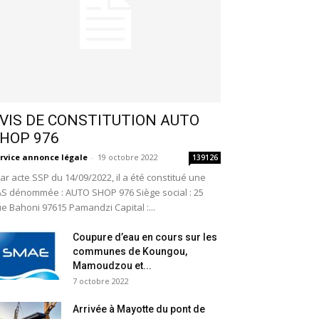
VIS DE CONSTITUTION AUTO
HOP 976
rvice annonce légale
-
19 octobre 2022
139126
r acte SSP du 14/09/2022, il a été constitué une
S dénommée : AUTO SHOP 976 Siège social : 25
e Bahoni 97615 Pamandzi Capital :...
Coupure d’eau en cours sur les
communes de Koungou,
Mamoudzou et...
7 octobre 2022
Arrivée à Mayotte du pont de