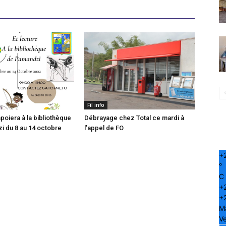
Fil info
poiera à la bibliothèque
Débrayage chez Total ce mardi à
 du 8 au 14 octobre
l’appel de FO
+
°
C
+
+
M
Ve