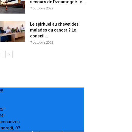
secours de Dzoumogné : «...
7 octobre 2022
Le spirituel au chevet des
malades du cancer ? Le
conseil...
7 octobre 2022
25
25°
24°
amoudzou
ndredi, 07