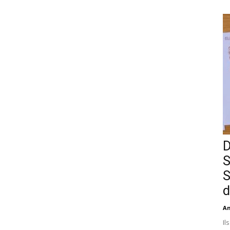
D
S
S
d
An
Il