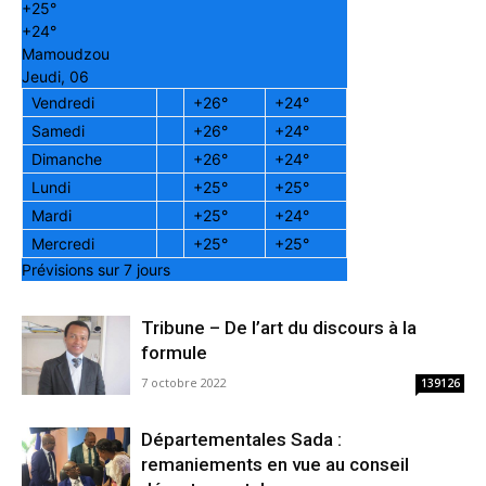
+
25°
+
24°
Mamoudzou
Jeudi, 06
Vendredi
+
26°
+
24°
Samedi
+
26°
+
24°
Dimanche
+
26°
+
24°
Lundi
+
25°
+
25°
Mardi
+
25°
+
24°
Mercredi
+
25°
+
25°
Prévisions sur 7 jours
Tribune – De l’art du discours à la
formule
7 octobre 2022
139126
Départementales Sada :
remaniements en vue au conseil