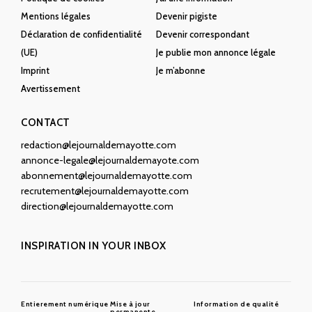
Mentions légales
Devenir pigiste
Déclaration de confidentialité
Devenir correspondant
(UE)
Je publie mon annonce légale
Imprint
Je m’abonne
Avertissement
CONTACT
redaction@lejournaldemayotte.com
annonce-legale@lejournaldemayote.com
abonnement@lejournaldemayotte.com
recrutement@lejournaldemayotte.com
direction@lejournaldemayotte.com
INSPIRATION IN YOUR INBOX
Entierement numérique
Mise à jour
Information de qualité
permanente