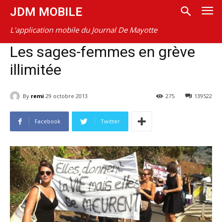
JDM MOBILE
L'application mobile du Journal De Mayotte
Les sages-femmes en grève
illimitée
By
remi
29 octobre 2013
275
139522
Facebook
Twitter