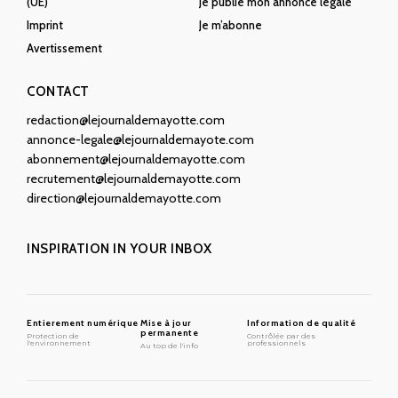
(UE)
Je publie mon annonce légale
Imprint
Je m’abonne
Avertissement
CONTACT
redaction@lejournaldemayotte.com
annonce-legale@lejournaldemayote.com
abonnement@lejournaldemayotte.com
recrutement@lejournaldemayotte.com
direction@lejournaldemayotte.com
INSPIRATION IN YOUR INBOX
Entierement numérique
Mise à jour
Information de qualité
permanente
Protection de
Contrôlée par des
l'environnement
professionnels
Au top de l'info