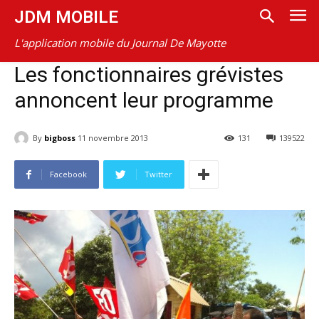
JDM MOBILE
L'application mobile du Journal De Mayotte
Les fonctionnaires grévistes
annoncent leur programme
By
bigboss
11 novembre 2013
131
139522
Facebook
Twitter