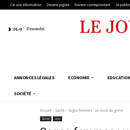
J’ai une information
Devenir pigiste
Devenir correspondant
Je publi
LE J
24.9
C
Dzaoudzi
ANNONCES LÉGALES
ECONOMIE
EDUCATIO
SOCIÉTÉ
Accueil
Santé
Sages-femmes : un mois de grève
Santé
Une