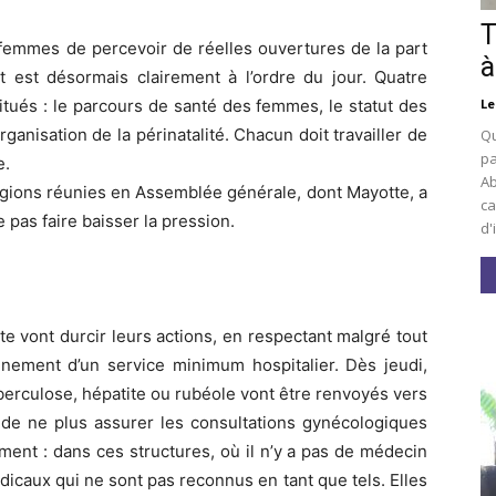
T
femmes de percevoir de réelles ouvertures de la part
à
t est désormais clairement à l’ordre du jour. Quatre
itués : le parcours de santé des femmes, le statut des
Le
rganisation de la périnatalité. Chacun doit travailler de
Qu
pa
e.
Ab
régions réunies en Assemblée générale, dont Mayotte, a
ca
pas faire baisser la pression.
d'
vont durcir leurs actions, en respectant malgré tout
onnement d’un service minimum hospitalier. Dès jeudi,
uberculose, hépatite ou rubéole vont être renvoyés vers
 de ne plus assurer les consultations gynécologiques
ment : dans ces structures, où il n’y a pas de médecin
icaux qui ne sont pas reconnus en tant que tels. Elles