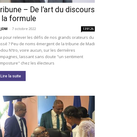
ribune – De l’art du discours
 la formule
 JDM
-
7 octobre 2022
139126
i pour relever les défis de nos grands orateurs du
ssé ? Peu de noms émergent de la tribune de Madi
dou N'tro, voire aucun, sur les dernières
mpagnes, laissant sans doute "un sentiment
imposture" chez les électeurs
Lire la suite