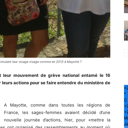
simulant leur visage visage comme en 2013 à Mayotte ?
t leur mouvement de grève national entamé le 16
r leurs actions pour se faire entendre du ministère de
+
°
C
A Mayotte, comme dans toutes les régions de
+
+
France, les sages-femmes avaient décidé d’une
M
nouvelle journée d’actions, hier, pour «mettre la
Je
Elles ont organisé des rassemblements au moment où