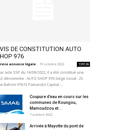
VIS DE CONSTITUTION AUTO
HOP 976
rvice annonce légale
-
19 octobre 2022
139126
r acte SSP du 14/09/2022, il a été constitué une
S dénommée : AUTO SHOP 976 Siège social : 25
e Bahoni 97615 Pamandzi Capital :...
Coupure d’eau en cours sur les
communes de Koungou,
Mamoudzou et...
7 octobre 2022
Arrivée à Mayotte du pont de