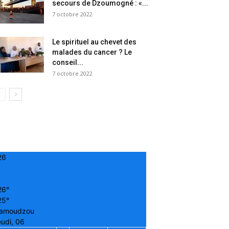
secours de Dzoumogné : «...
7 octobre 2022
Le spirituel au chevet des
malades du cancer ? Le
conseil...
7 octobre 2022
26
26°
25°
amoudzou
udi, 06