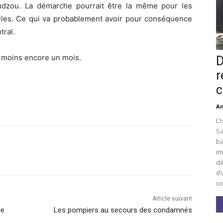
udzou. La démarche pourrait être la même pour les
ciles. Ce qui va probablement avoir pour conséquence
tral.
 moins encore un mois.
D
r
c
An
L’
Sa
ba
im
dé
d’
co
Article suivant
de
Les pompiers au secours des condamnés