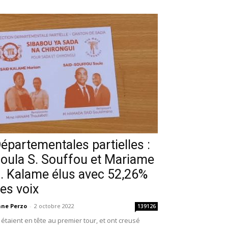
épartementales partielles :
oula S. Souffou et Mariame
. Kalame élus avec 52,26%
es voix
ne Perzo
-
2 octobre 2022
139126
s étaient en tête au premier tour, et ont creusé