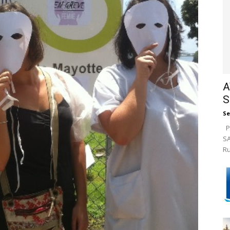
A
S
Se
Pa
SA
Ru