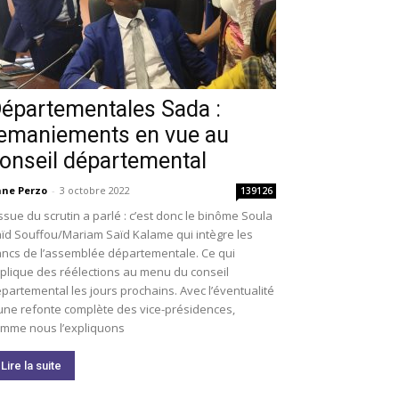
épartementales Sada :
emaniements en vue au
onseil départemental
ne Perzo
-
3 octobre 2022
139126
issue du scrutin a parlé : c’est donc le binôme Soula
ïd Souffou/Mariam Saïd Kalame qui intègre les
ncs de l’assemblée départementale. Ce qui
plique des réélections au menu du conseil
partemental les jours prochains. Avec l’éventualité
une refonte complète des vice-présidences,
mme nous l’expliquons
Lire la suite