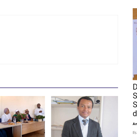
D
S
S
d
An
Il