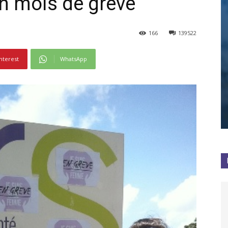
n mois de grève
166
139522
nterest
WhatsApp