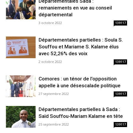
Départementales Sada :
remaniements en vue au conseil
départemental
3 octobre 2022
139117
Départementales partielles : Soula S.
Souffou et Mariame S. Kalame élus
avec 52,26% des voix
2 octobre 2022
139117
Comores : un ténor de l’opposition
appelle à une désescalade politique
27 septembre 2022
139117
Départementales partielles à Sada :
Saïd Souffou-Mariam Kalame en tête
25 septembre 2022
139117