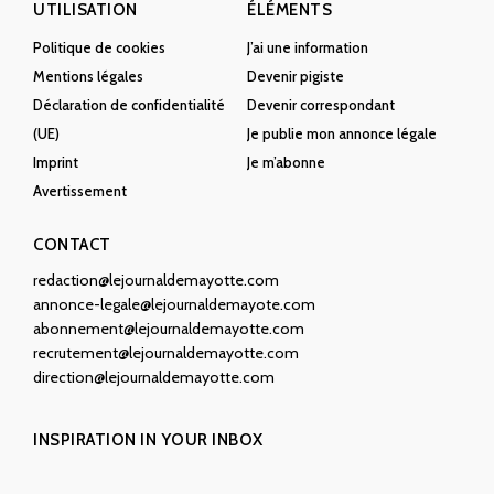
UTILISATION
ÉLÉMENTS
Politique de cookies
J’ai une information
Mentions légales
Devenir pigiste
Déclaration de confidentialité
Devenir correspondant
(UE)
Je publie mon annonce légale
Imprint
Je m’abonne
Avertissement
CONTACT
redaction@lejournaldemayotte.com
annonce-legale@lejournaldemayote.com
abonnement@lejournaldemayotte.com
recrutement@lejournaldemayotte.com
direction@lejournaldemayotte.com
INSPIRATION IN YOUR INBOX