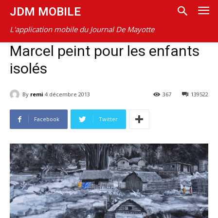
JDM MOBILE
L'application mobile du Journal De Mayotte
Marcel peint pour les enfants
isolés
By
remi
4 décembre 2013
367
139522
Facebook
Twitter