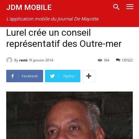
JDM MOBILE
L'application mobile du Journal De Mayotte
Lurel crée un conseil
représentatif des Outre-mer
By
remi
19 janvier 2014
184
139522
Facebook
Twitter