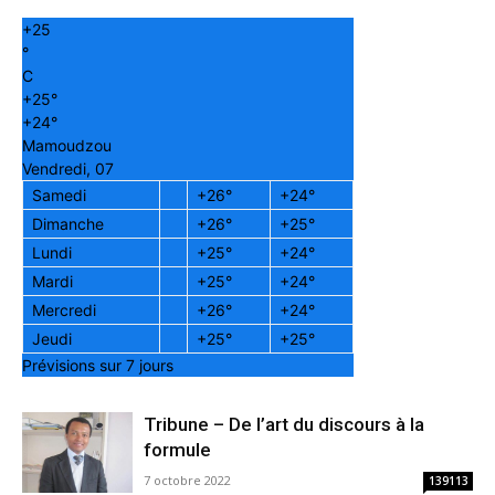
+
25
°
C
+
25°
+
24°
Mamoudzou
Vendredi, 07
Samedi
+
26°
+
24°
Dimanche
+
26°
+
25°
Lundi
+
25°
+
24°
Mardi
+
25°
+
24°
Mercredi
+
26°
+
24°
Jeudi
+
25°
+
25°
Prévisions sur 7 jours
Tribune – De l’art du discours à la
formule
7 octobre 2022
139113