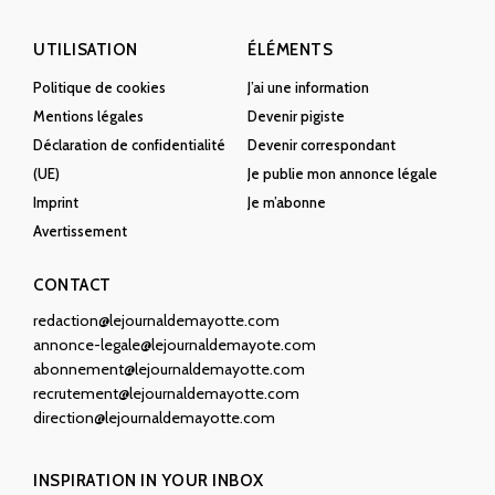
UTILISATION
ÉLÉMENTS
Politique de cookies
J’ai une information
Mentions légales
Devenir pigiste
Déclaration de confidentialité
Devenir correspondant
(UE)
Je publie mon annonce légale
Imprint
Je m’abonne
Avertissement
CONTACT
redaction@lejournaldemayotte.com
annonce-legale@lejournaldemayote.com
abonnement@lejournaldemayotte.com
recrutement@lejournaldemayotte.com
direction@lejournaldemayotte.com
INSPIRATION IN YOUR INBOX